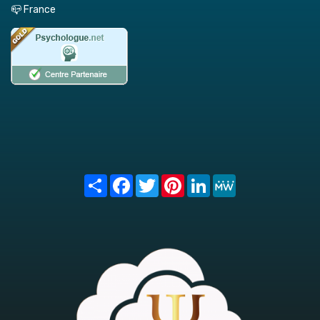
📪 France
Share
Facebook
Twitter
Pinterest
LinkedIn
MeWe