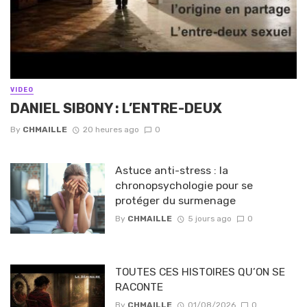
VIDEO
DANIEL SIBONY : L’ENTRE-DEUX
By
CHMAILLE
20 heures ago
0
Astuce anti-stress : la
chronopsychologie pour se
protéger du surmenage
By
CHMAILLE
5 jours ago
0
TOUTES CES HISTOIRES QU’ON SE
RACONTE
By
CHMAILLE
01/08/2026
0