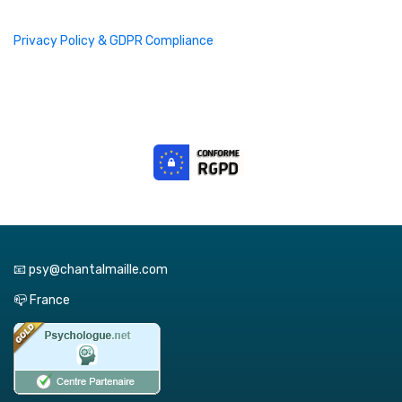
Privacy Policy & GDPR Compliance
📧 psy@chantalmaille.com
📪 France