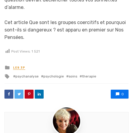
d’alarme.
Cet article Que sont les groupes coercitifs et pourquoi
sont-ils si dangereux ? est apparu en premier sur Nos
Pensées.
Post Views:
1 521
Posted in
LES 3P
Tagged with
psychanalyse
psychologie
soins
therapie
0