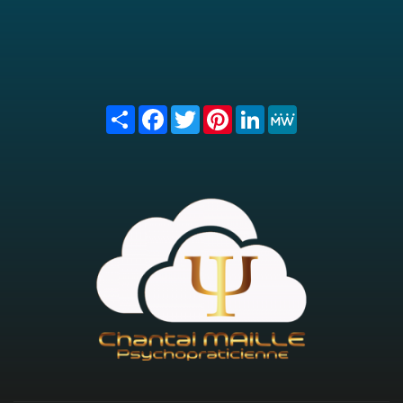
Share
Facebook
Twitter
Pinterest
LinkedIn
MeWe