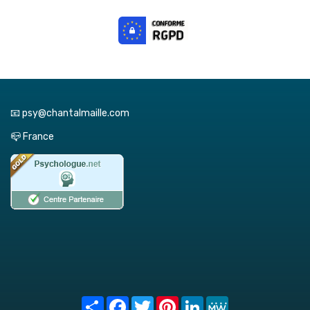
📧 psy@chantalmaille.com
📪 France
Share
Facebook
Twitter
Pinterest
LinkedIn
MeWe