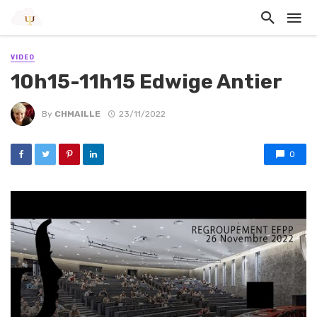
VIDEO
10h15-11h15 Edwige Antier
By
CHMAILLE
23/11/2022
0