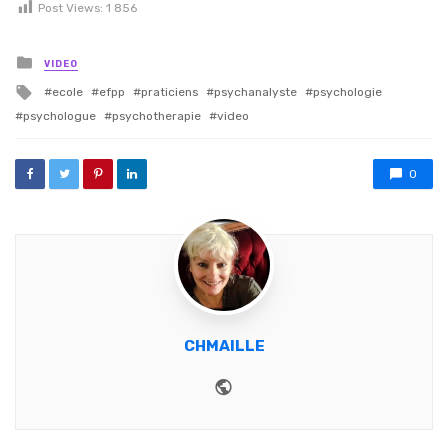
Post Views:
1 856
Posted in
VIDEO
Tagged with
ecole
efpp
praticiens
psychanalyste
psychologie
psychologue
psychotherapie
video
0
CHMAILLE
Website