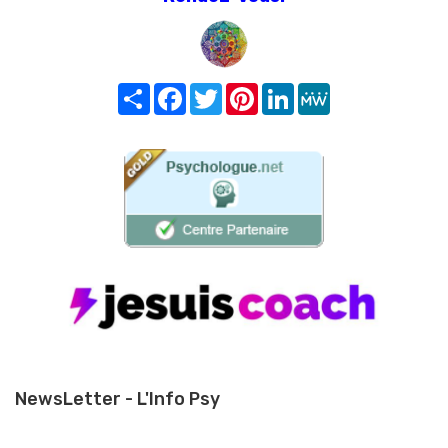
Share
Facebook
Twitter
Pinterest
LinkedIn
MeWe
NewsLetter - L'Info Psy