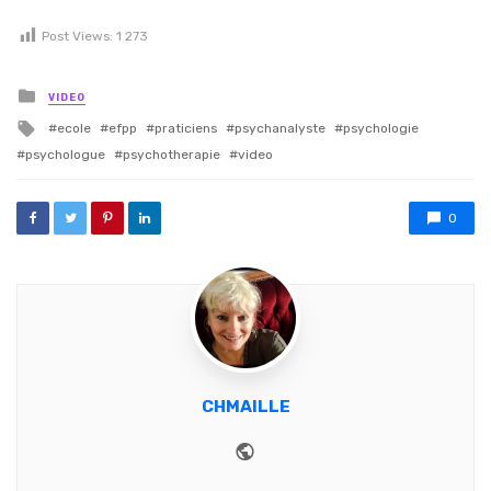
Post Views:
1 273
Posted in
VIDEO
Tagged with
ecole
efpp
praticiens
psychanalyste
psychologie
psychologue
psychotherapie
video
0
CHMAILLE
Website