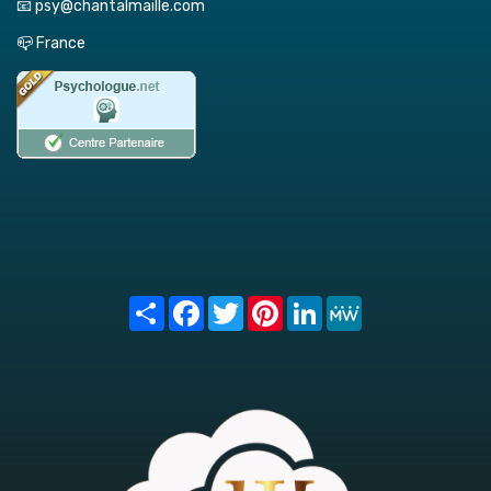
📧 psy@chantalmaille.com
📪 France
Share
Facebook
Twitter
Pinterest
LinkedIn
MeWe