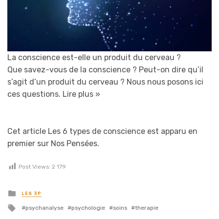
La conscience est-elle un produit du cerveau ?
Que savez-vous de la conscience ? Peut-on dire qu’il
s’agit d’un produit du cerveau ? Nous nous posons ici
ces questions.
Lire plus »
Cet article Les 6 types de conscience est apparu en
premier sur Nos Pensées.
Post Views:
2 179
Posted in
LES 3P
Tagged with
psychanalyse
psychologie
soins
therapie