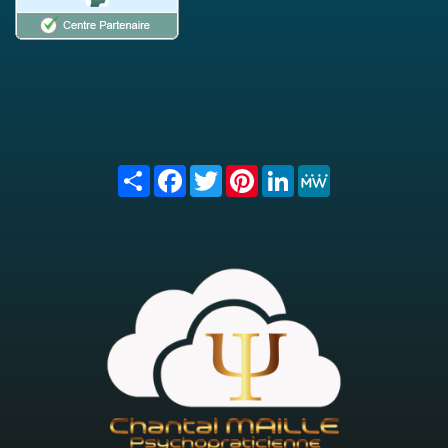
Share
Facebook
Twitter
Pinterest
LinkedIn
MeWe