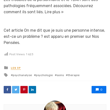
pathologies fréquemment associées. Découvrez
comment ils sont liés.
Lire plus »
Cet article On me dit que je suis une personne intense,
est-ce un problème ? est apparu en premier sur Nos
Pensées.
Post Views:
1 623
Posted in
LES 3P
Tagged with
psychanalyse
psychologie
soins
therapie
0