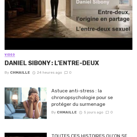
VIDEO
DANIEL SIBONY : L’ENTRE-DEUX
By
CHMAILLE
24 heures ago
0
Astuce anti-stress : la
chronopsychologie pour se
protéger du surmenage
By
CHMAILLE
5 jours ago
0
TOUTES CES HISTOIRES QU’ON SE