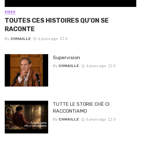
VIDEO
TOUTES CES HISTOIRES QU’ON SE
RACONTE
By
CHMAILLE
6 jours ago
0
Supervision
By
CHMAILLE
6 jours ago
0
TUTTE LE STORIE CHÈ CI
RACCONTIAMO
By
CHMAILLE
6 jours ago
0