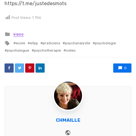
https://t.me/justedesmots
Post Views:
1 706
Posted in
VIDEO
Tagged with
ecole
efpp
praticiens
psychanalyste
psychologie
psychologue
psychotherapie
video
0
CHMAILLE
Website