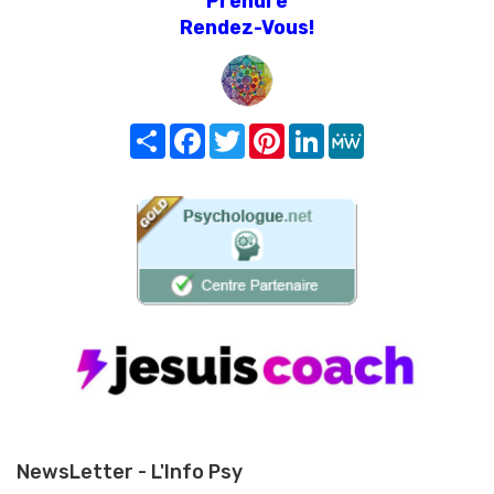
Prendre
Rendez-Vous!
Share
Facebook
Twitter
Pinterest
LinkedIn
MeWe
NewsLetter - L'Info Psy