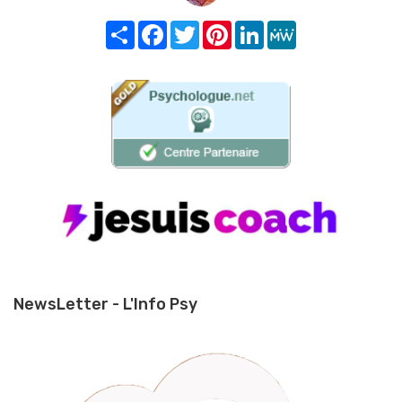
Share
Facebook
Twitter
Pinterest
LinkedIn
MeWe
NewsLetter - L'Info Psy