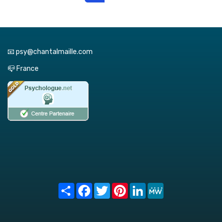
📧 psy@chantalmaille.com
📪 France
Share
Facebook
Twitter
Pinterest
LinkedIn
MeWe