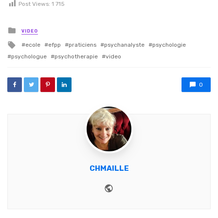
Post Views:
1 715
Posted in
VIDEO
Tagged with
ecole
efpp
praticiens
psychanalyste
psychologie
psychologue
psychotherapie
video
0
CHMAILLE
Website