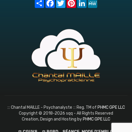
Share
Facebook
Twitter
Pinterest
LinkedIn
MeWe
::: Chantal MAILLE - Psychanalyste ::: Reg. TM of
PHMC GPE LLC
Copyright © 2018-2026 sqq - All Rights Reserved
Creation, Design and Hosting by
PHMC GPE LLC
⚖️ CGUVS
⚖️ RGPD
SÉANCE, MODE D’EMPLOI