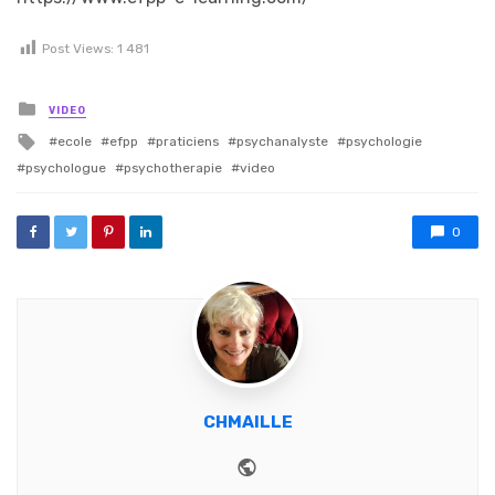
Post Views:
1 481
Posted in
VIDEO
Tagged with
ecole
efpp
praticiens
psychanalyste
psychologie
psychologue
psychotherapie
video
0
CHMAILLE
Website