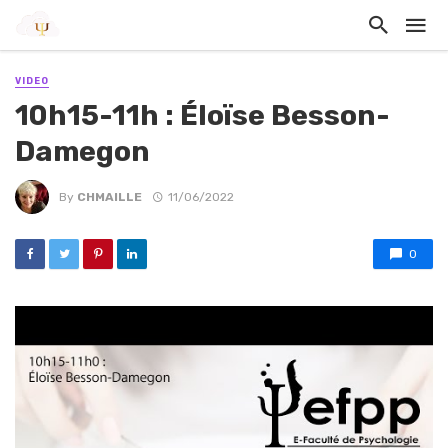
VIDEO
10h15-11h : Éloïse Besson-
Damegon
By
CHMAILLE
11/06/2022
0