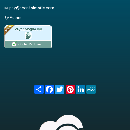
📧 psy@chantalmaille.com
📪 France
Share
Facebook
Twitter
Pinterest
LinkedIn
MeWe