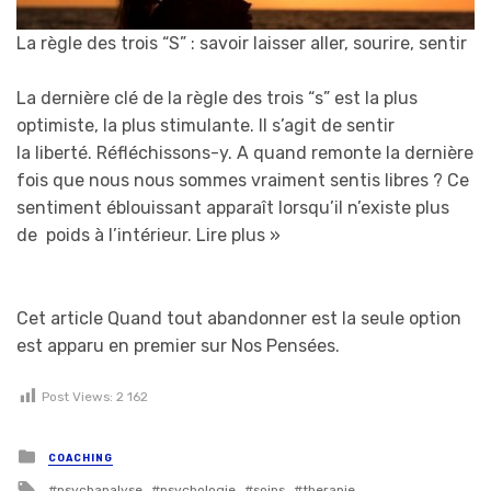
La règle des trois “S” : savoir laisser aller, sourire, sentir
La dernière clé de la règle des trois “s” est la plus
optimiste, la plus stimulante. Il s’agit de sentir
la liberté. Réfléchissons-y. A quand remonte la dernière
fois que nous nous sommes vraiment sentis libres ? Ce
sentiment éblouissant apparaît lorsqu’il n’existe plus
de poids à l’intérieur.
Lire plus »
Cet article Quand tout abandonner est la seule option
est apparu en premier sur Nos Pensées.
Post Views:
2 162
Posted in
COACHING
Tagged with
psychanalyse
psychologie
soins
therapie