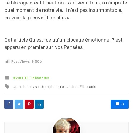
Le blocage créatif peut nous arriver à tous, à n’importe
quel moment de notre vie. Il n’est pas insurmontable,
en voici la preuve !
Lire plus »
Cet article Qu’est-ce qu’un blocage émotionnel ? est
apparu en premier sur Nos Pensées.
Post Views:
9 586
Posted in
SOINS ET THÉRAPIES
Tagged with
psychanalyse
psychologie
soins
therapie
0