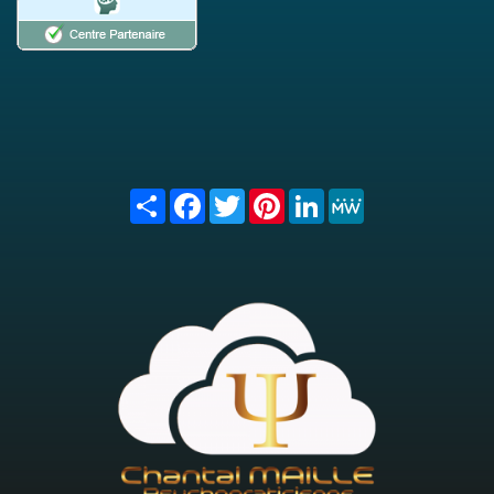
Share
Facebook
Twitter
Pinterest
LinkedIn
MeWe