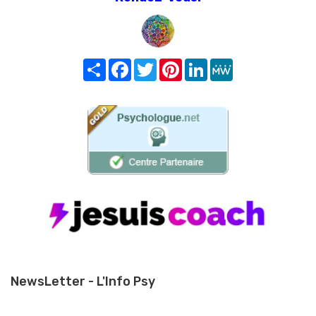
Share
Facebook
Twitter
Pinterest
LinkedIn
MeWe
NewsLetter - L'Info Psy