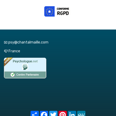
📧 psy@chantalmaille.com
📪 France
Share
Facebook
Twitter
Pinterest
LinkedIn
MeWe