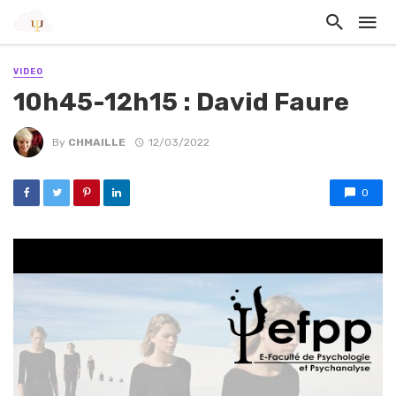
VIDEO
10h45-12h15 : David Faure
By
CHMAILLE
12/03/2022
0