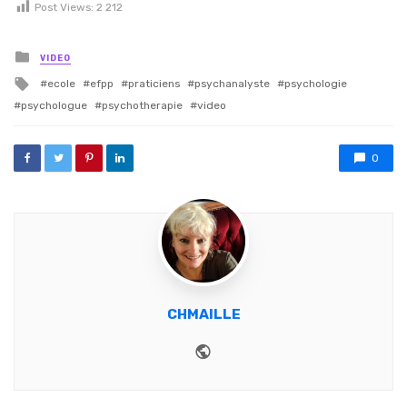
Post Views:
2 212
Posted in
VIDEO
Tagged with
ecole
efpp
praticiens
psychanalyste
psychologie
psychologue
psychotherapie
video
0
CHMAILLE
Website