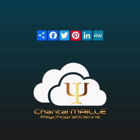
Share
Facebook
Twitter
Pinterest
LinkedIn
MeWe