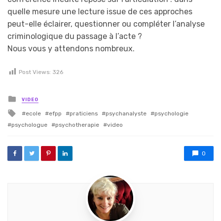
quelle mesure une lecture issue de ces approches
peut-elle éclairer, questionner ou compléter l’analyse
criminologique du passage à l’acte ?
Nous vous y attendons nombreux.
Post Views:
326
Posted in
VIDEO
Tagged with
ecole
efpp
praticiens
psychanalyste
psychologie
psychologue
psychotherapie
video
0