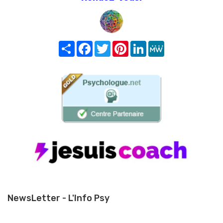
Share
Facebook
Twitter
Pinterest
LinkedIn
MeWe
NewsLetter - L'Info Psy