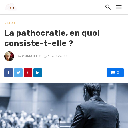
LES 3P
La pathocratie, en quoi
consiste-t-elle ?
By
CHMAILLE
13/02/2022
0