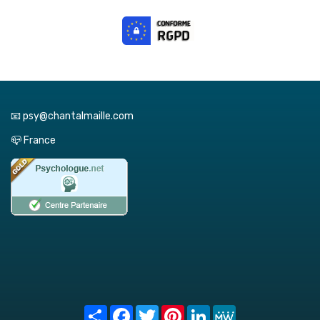
📧 psy@chantalmaille.com
📪 France
Share
Facebook
Twitter
Pinterest
LinkedIn
MeWe