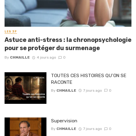
LES 3P
Astuce anti-stress : la chronopsychologie
pour se protéger du surmenage
By
CHMAILLE
4 jours ago
0
TOUTES CES HISTOIRES QU’ON SE
RACONTE
By
CHMAILLE
7 jours ago
0
Supervision
By
CHMAILLE
7 jours ago
0