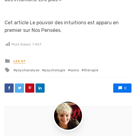
Cet article Le pouvoir des intuitions est apparu en
premier sur Nos Pensées.
Post Views:
1 457
Posted in
LES 3P
Tagged with
psychanalyse
psychologie
soins
therapie
0