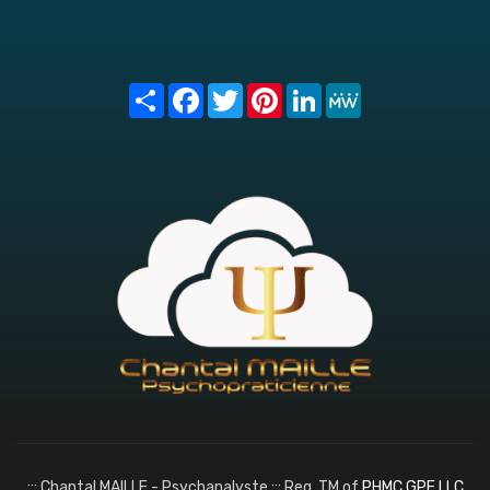
Share
Facebook
Twitter
Pinterest
LinkedIn
MeWe
::: Chantal MAILLE - Psychanalyste ::: Reg. TM of
PHMC GPE LLC