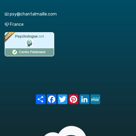
📧 psy@chantalmaille.com
📪 France
Share
Facebook
Twitter
Pinterest
LinkedIn
MeWe