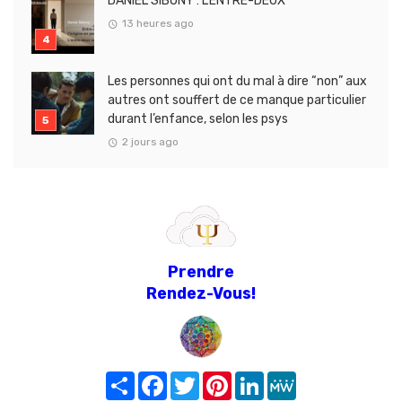
DANIEL SIBONY : L’ENTRE-DEUX
13 heures ago
Les personnes qui ont du mal à dire “non” aux
autres ont souffert de ce manque particulier
durant l’enfance, selon les psys
2 jours ago
Prendre
Rendez-Vous!
Share
Facebook
Twitter
Pinterest
LinkedIn
MeWe