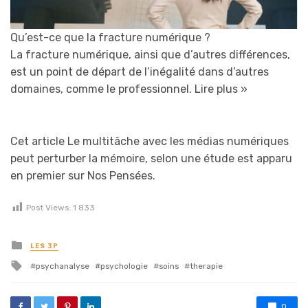
Qu’est-ce que la fracture numérique ?
La fracture numérique, ainsi que d’autres différences,
est un point de départ de l’inégalité dans d’autres
domaines, comme le professionnel.
Lire plus »
Cet article Le multitâche avec les médias numériques
peut perturber la mémoire, selon une étude est apparu
en premier sur Nos Pensées.
Post Views:
1 833
Posted in
LES 3P
Tagged with
psychanalyse
psychologie
soins
therapie
0