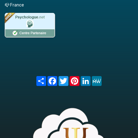
📪 France
Share
Facebook
Twitter
Pinterest
LinkedIn
MeWe