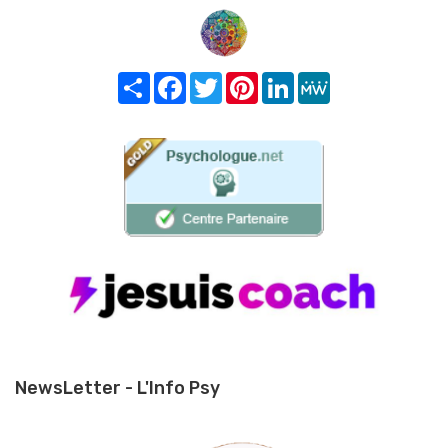
Share
Facebook
Twitter
Pinterest
LinkedIn
MeWe
NewsLetter - L'Info Psy