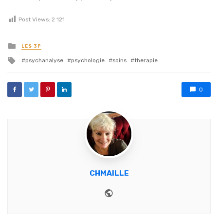
Post Views:
2 121
Posted in
LES 3P
Tagged with
psychanalyse
psychologie
soins
therapie
0
CHMAILLE
Website