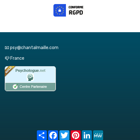
📧 psy@chantalmaille.com
📪 France
Share
Facebook
Twitter
Pinterest
LinkedIn
MeWe