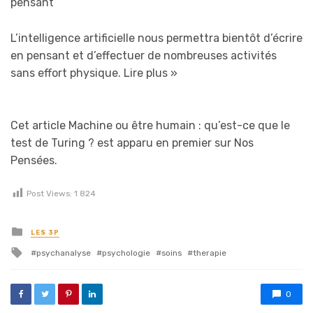
pensant
L’intelligence artificielle nous permettra bientôt d’écrire
en pensant et d’effectuer de nombreuses activités
sans effort physique.
Lire plus »
Cet article Machine ou être humain : qu’est-ce que le
test de Turing ? est apparu en premier sur Nos
Pensées.
Post Views:
1 824
Posted in
LES 3P
Tagged with
psychanalyse
psychologie
soins
therapie
0