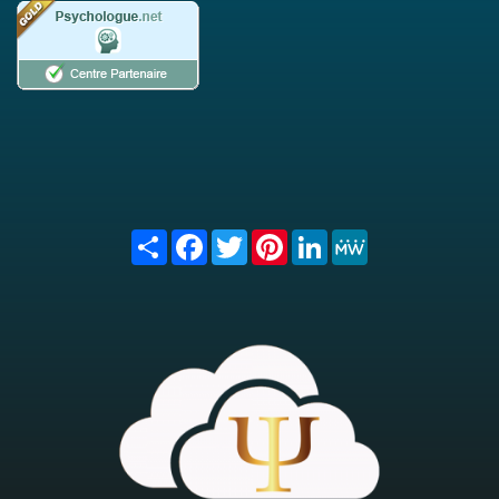
Share
Facebook
Twitter
Pinterest
LinkedIn
MeWe