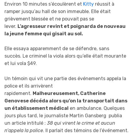
Environ 10 minutes s’écoulèrent et
Kitty
réussit à
ramper jusqu’au hall de son immeuble. Elle était
grièvement blessée et ne pouvait pas se
lever.
L’agresseur rev
int e
t
poignarda
de nouveau
la jeune femme qui gisait au sol.
Elle essaya apparemment de se défendre, sans
succès. Le criminel la viola alors qu’elle était mourante
et lui vola $49.
Un témoin qui vit une partie des événements appela la
police et ils arrivèrent
rapidement.
Malheureusement, Catherine
Genovese décéd
a
alors qu’
on la
transport
ait
dans
un établissement médical
en ambulance. Quelques
jours plus tard, le journaliste Martin Gansberg publia
un article intitulé :
38 qui
virent
le crime et aucun
n’appel
a
la police
. Il parlait des témoins de l’événement.