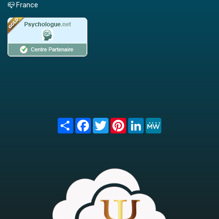
📪 France
Share
Facebook
Twitter
Pinterest
LinkedIn
MeWe