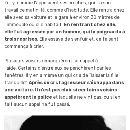
Kitty, comme l’appelaient ses proches, quitta son
travail ce matin-là, comme d’habitude. Elle rentra chez
elle avec sa voiture et la gara à environ 30 mètres de
l’immeuble où elle habitait.
En rentrant chez elle,
elle
fut
agressée par un homme, qui l
a
poignard
a
à
trois reprises.
Elle essaya de s’enfuir et, ce faisant,
commença à crier.
Plusieurs voisins remarquèrent son appel à
l’aide. Certains d’entre eux se penchèrent par les
fenêtres. Il y en a même un qui cria de “laisser la fille
tranquille”.
Après ce cri, l’agresseur s’échapp
a
dans
une voiture. Il n’est pas clair si certains voisins
appel
èrent
la police
et laquelle ne vint pas, ou si en
fait aucun appel ne fut passé.