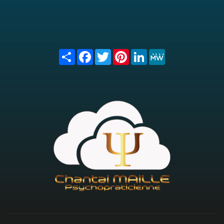
Share
Facebook
Twitter
Pinterest
LinkedIn
MeWe