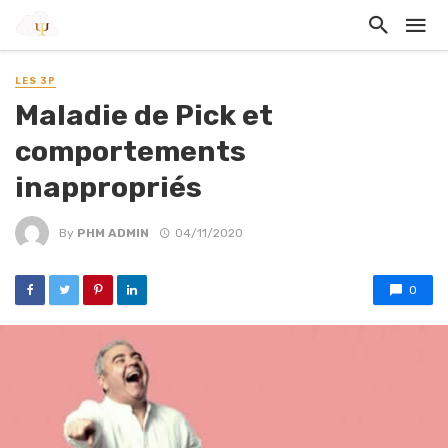
LES 3P
Maladie de Pick et
comportements
inappropriés
By
PHM ADMIN
04/11/2020
0