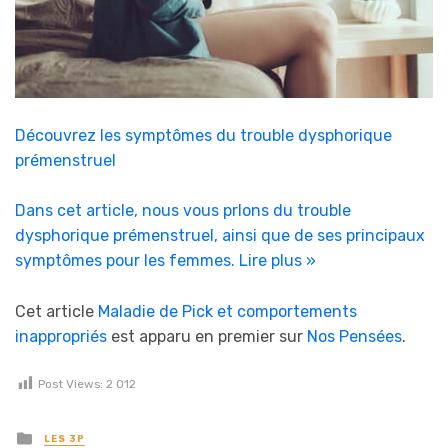
Découvrez les symptômes du trouble dysphorique
prémenstruel
Dans cet article, nous vous prlons du trouble
dysphorique prémenstruel, ainsi que de ses principaux
symptômes pour les femmes.
Lire plus »
Cet article
Maladie de Pick et comportements
inappropriés
est apparu en premier sur
Nos Pensées
.
Post Views:
2 012
Posted in
LES 3P