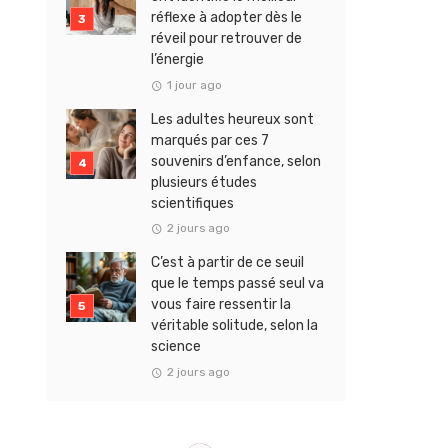
réflexe à adopter dès le
réveil pour retrouver de
l’énergie
1 jour ago
Les adultes heureux sont
marqués par ces 7
souvenirs d’enfance, selon
plusieurs études
scientifiques
2 jours ago
C’est à partir de ce seuil
que le temps passé seul va
vous faire ressentir la
véritable solitude, selon la
science
2 jours ago