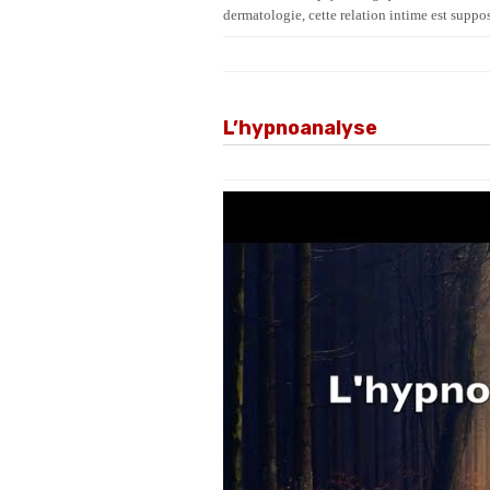
dermatologie, cette relation intime est supp
L’hypnoanalyse