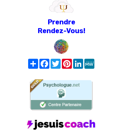
Prendre
Rendez-Vous!
Share
Facebook
Twitter
Pinterest
LinkedIn
MeWe