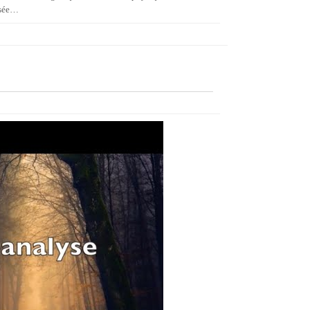
osée…