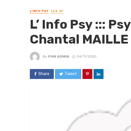
L'INFO PSY
LES 3P
L’ Info Psy ::: P
Chantal MAILLE 
By
PHM ADMIN
04/11/2020
Share
Tweet