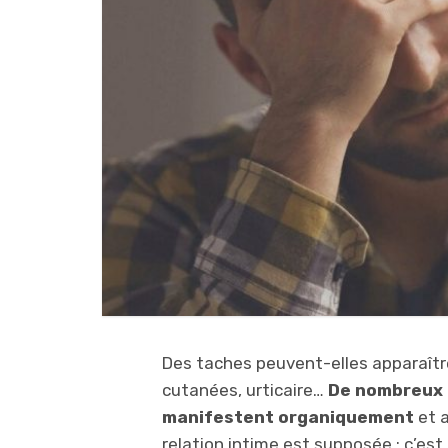
Des taches peuvent-elles apparaîtr
cutanées, urticaire…
De nombreux 
manifestent organiquement
et a
relation intime est supposée ; c’es