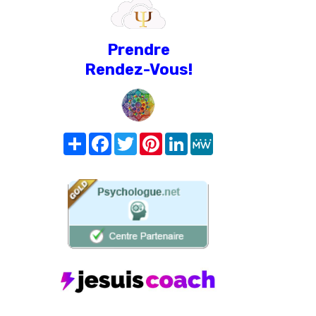
Prendre
Rendez-Vous!
Share
Facebook
Twitter
Pinterest
LinkedIn
MeWe