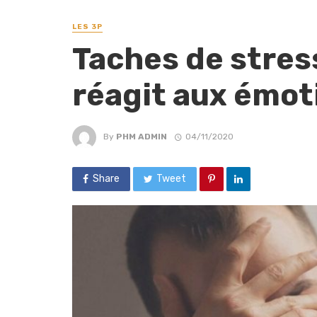
LES 3P
Taches de stress
réagit aux émot
By
PHM ADMIN
04/11/2020
Share
Tweet