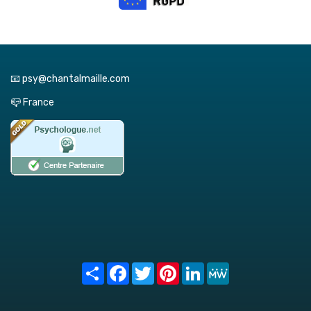
📧 psy@chantalmaille.com
📪 France
Share
Facebook
Twitter
Pinterest
LinkedIn
MeWe