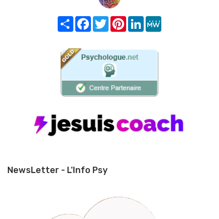
Share
Facebook
Twitter
Pinterest
LinkedIn
MeWe
NewsLetter - L'Info Psy