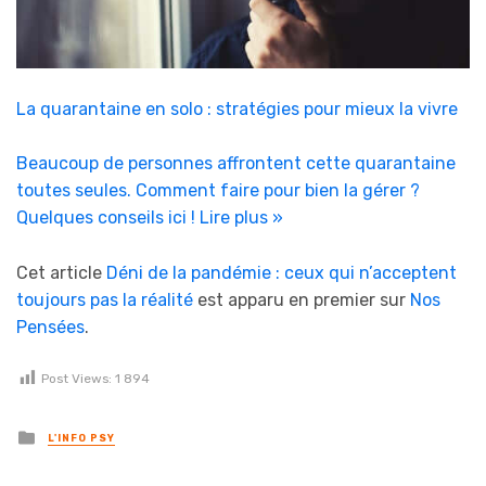
La quarantaine en solo : stratégies pour mieux la vivre
Beaucoup de personnes affrontent cette quarantaine
toutes seules. Comment faire pour bien la gérer ?
Quelques conseils ici !
Lire plus »
Cet article
Déni de la pandémie : ceux qui n’acceptent
toujours pas la réalité
est apparu en premier sur
Nos
Pensées
.
Post Views:
1 894
Posted in
L'INFO PSY