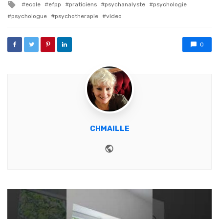
Tagged with
ecole
efpp
praticiens
psychanalyste
psychologie
psychologue
psychotherapie
video
0
CHMAILLE
Website