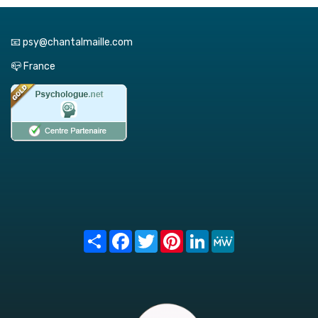
📧 psy@chantalmaille.com
📪 France
Share
Facebook
Twitter
Pinterest
LinkedIn
MeWe