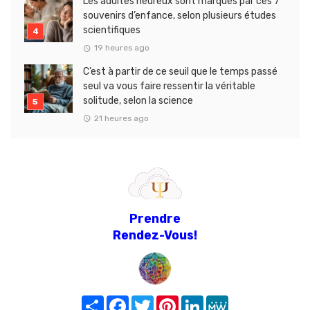
Les adultes heureux sont marqués par ces 7
souvenirs d’enfance, selon plusieurs études
scientifiques
19 heures ago
C’est à partir de ce seuil que le temps passé
seul va vous faire ressentir la véritable
solitude, selon la science
21 heures ago
Prendre
Rendez-Vous!
Share
Facebook
Twitter
Pinterest
LinkedIn
MeWe