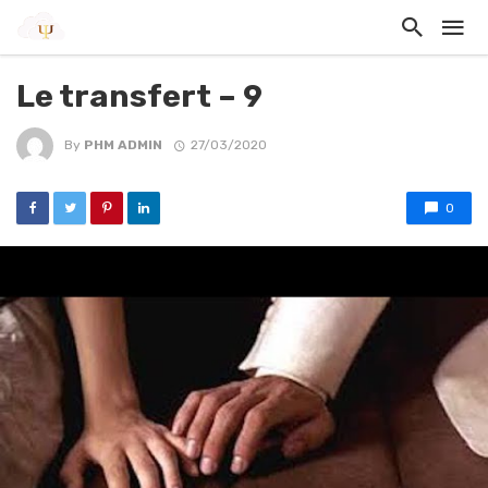
Le transfert – 9
By
PHM ADMIN
27/03/2020
0