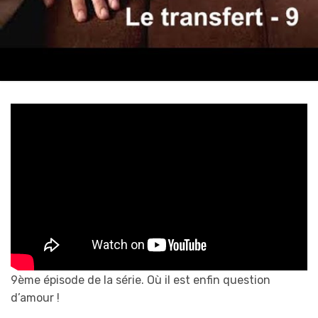
9ème épisode de la série. Où il est enfin question
d’amour !