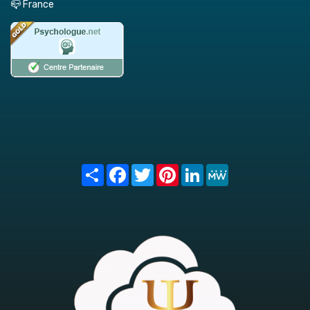
📪 France
Share
Facebook
Twitter
Pinterest
LinkedIn
MeWe