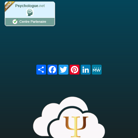
Share
Facebook
Twitter
Pinterest
LinkedIn
MeWe