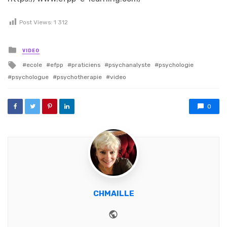
Post Views:
1 312
Posted in
VIDEO
Tagged with
ecole
efpp
praticiens
psychanalyste
psychologie
psychologue
psychotherapie
video
0
CHMAILLE
Website