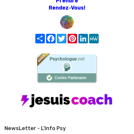
Prendre
Rendez-Vous!
Share
Facebook
Twitter
Pinterest
LinkedIn
MeWe
NewsLetter - L'Info Psy