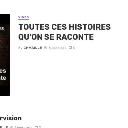
VIDEO
TOUTES CES HISTOIRES
QU’ON SE RACONTE
By
CHMAILLE
6 jours ago
0
rvision
ILLE
6 jours ago
0