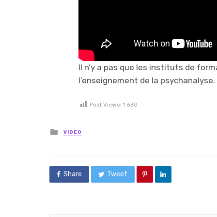
Il n’y a pas que les instituts de fo
l’enseignement de la psychanalyse. L
Post Views:
1 630
Posted in
VIDEO
Share
Tweet