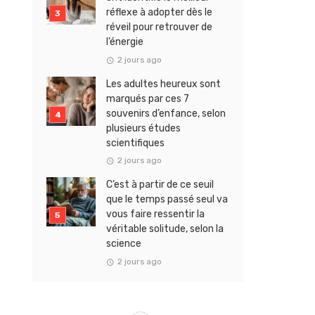
réflexe à adopter dès le
réveil pour retrouver de
l’énergie
2 jours ago
Les adultes heureux sont
marqués par ces 7
souvenirs d’enfance, selon
plusieurs études
scientifiques
2 jours ago
C’est à partir de ce seuil
que le temps passé seul va
vous faire ressentir la
véritable solitude, selon la
science
2 jours ago