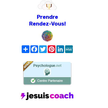
Prendre
Rendez-Vous!
Share
Facebook
Twitter
Pinterest
LinkedIn
MeWe