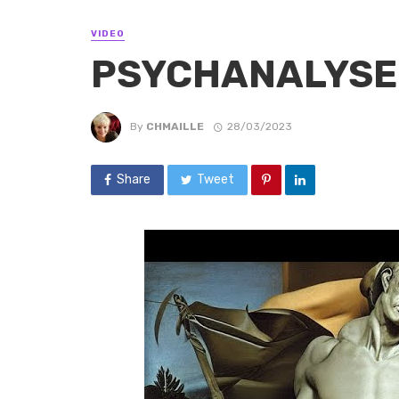
VIDEO
PSYCHANALYSE 
By
CHMAILLE
28/03/2023
Share
Tweet