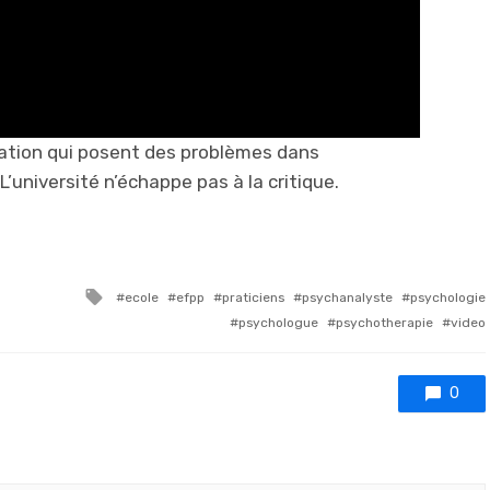
rmation qui posent des problèmes dans
’université n’échappe pas à la critique.
Tagged with
ecole
efpp
praticiens
psychanalyste
psychologie
psychologue
psychotherapie
video
0