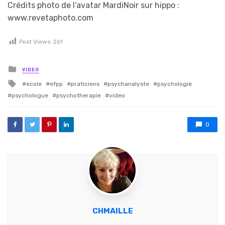
Crédits photo de l’avatar MardiNoir sur hippo :
www.revetaphoto.com
Post Views:
261
Posted in
VIDEO
Tagged with
ecole
efpp
praticiens
psychanalyste
psychologie
psychologue
psychotherapie
video
0
CHMAILLE