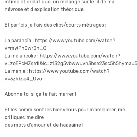
intime et drôlatique, un mélange sur le fil de ma
névrose et d’explication théorique.
Et parfois je fais des clips/courts métrages :
La paranoïa : https://www.youtube.com/watch?
v=mWPn0wr0h_Q
La mélancolie : https://www.youtube.com/watch?
v=zoEPcMZse1I&lc=z132g5vbwwuvh3bse23sc5h5hymau
La manie : https://www.youtube.com/watch?
v=3zRkso4_Uvo
Abonne toi si ça te fait marrer !
Et les comm sont les bienvenus pour m’améliorer, me
critiquer, me dire
des mots d’amour et de haaaaine !