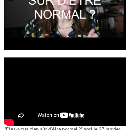
"Etes-vous bien sûr d’être normal ?" sort le 27 janvier