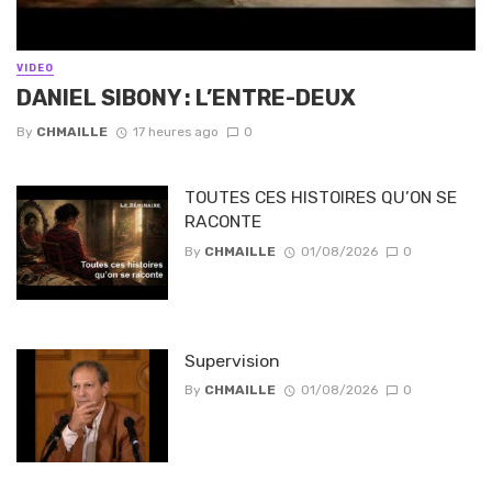
VIDEO
DANIEL SIBONY : L’ENTRE-DEUX
By
CHMAILLE
17 heures ago
0
TOUTES CES HISTOIRES QU’ON SE
RACONTE
By
CHMAILLE
01/08/2026
0
Supervision
By
CHMAILLE
01/08/2026
0