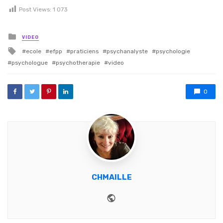
Post Views:
1 073
Posted in
VIDEO
Tagged with
ecole
efpp
praticiens
psychanalyste
psychologie
psychologue
psychotherapie
video
0
CHMAILLE
Website