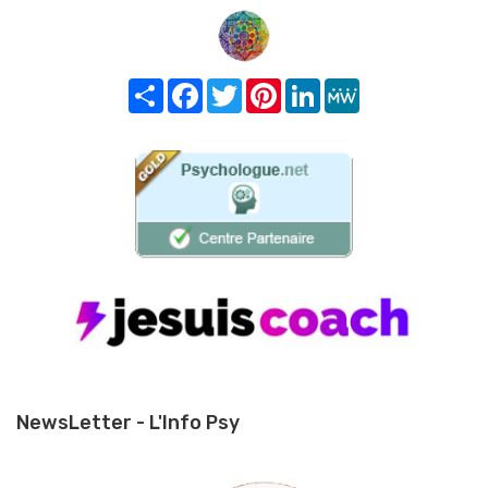
Share
Facebook
Twitter
Pinterest
LinkedIn
MeWe
NewsLetter - L'Info Psy