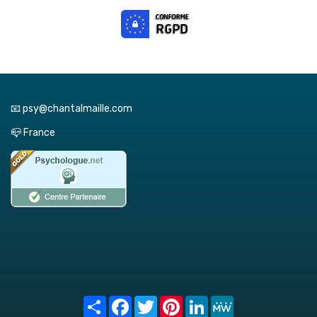
📧 psy@chantalmaille.com
📪 France
Share
Facebook
Twitter
Pinterest
LinkedIn
MeWe