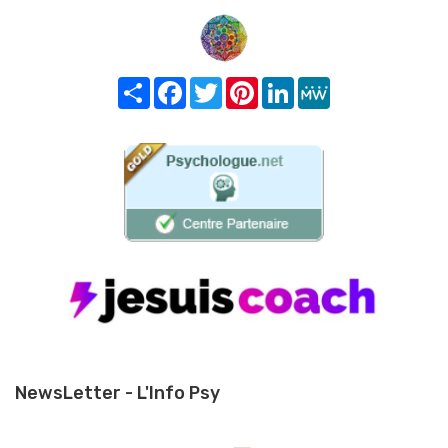
Share
Facebook
Twitter
Pinterest
LinkedIn
MeWe
NewsLetter - L'Info Psy