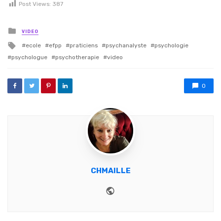
Post Views:
387
Posted in
VIDEO
Tagged with
ecole
efpp
praticiens
psychanalyste
psychologie
psychologue
psychotherapie
video
0
CHMAILLE
Website