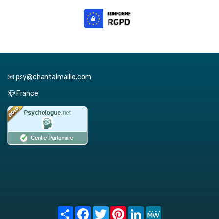
📧 psy@chantalmaille.com
📪 France
Share
Facebook
Twitter
Pinterest
LinkedIn
MeWe