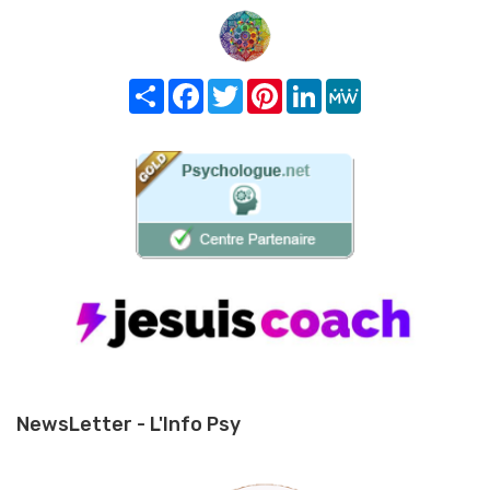
Share
Facebook
Twitter
Pinterest
LinkedIn
MeWe
NewsLetter - L'Info Psy