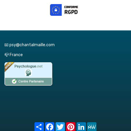
📧 psy@chantalmaille.com
📪 France
Share
Facebook
Twitter
Pinterest
LinkedIn
MeWe