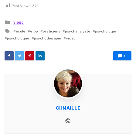
Post Views:
372
Posted in
VIDEO
Tagged with
ecole
efpp
praticiens
psychanalyste
psychologie
psychologue
psychotherapie
video
0
CHMAILLE
Website