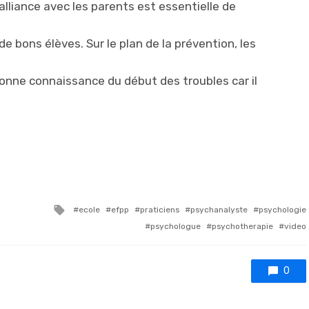
alliance avec les parents est essentielle de
 de bons élèves. Sur le plan de la prévention, les
bonne connaissance du début des troubles car il
Tagged with
ecole
efpp
praticiens
psychanalyste
psychologie
psychologue
psychotherapie
video
0