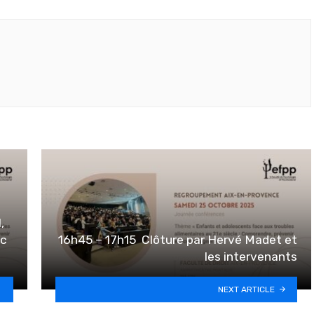
,
ec
16h45 – 17h15 ️ Clôture par Hervé Madet et
les intervenants
NEXT ARTICLE