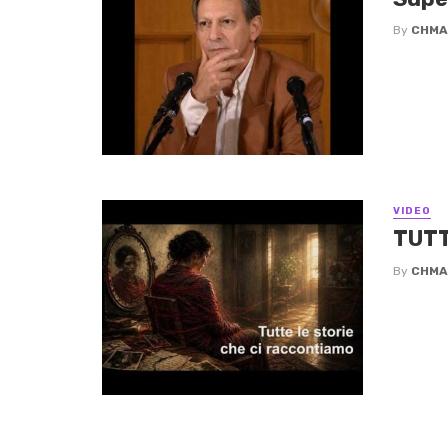
By
CHMA
VIDEO
TUTT
By
CHMA