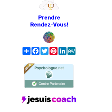
Prendre
Rendez-Vous!
Share
Facebook
Twitter
Pinterest
LinkedIn
MeWe