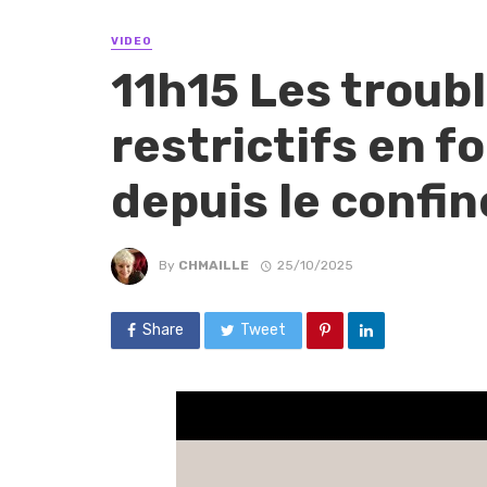
VIDEO
11h15 Les troub
restrictifs en 
depuis le confi
By
CHMAILLE
25/10/2025
Share
Tweet