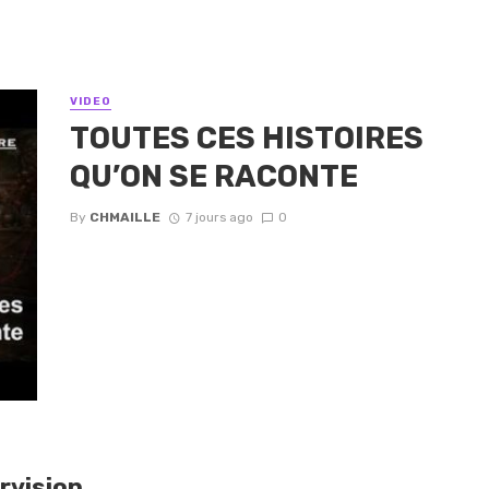
VIDEO
TOUTES CES HISTOIRES
QU’ON SE RACONTE
By
CHMAILLE
7 jours ago
0
rvision