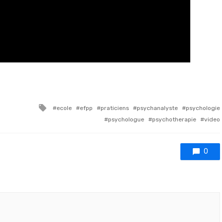
Tagged with
ecole
efpp
praticiens
psychanalyste
psychologie
psychologue
psychotherapie
video
0