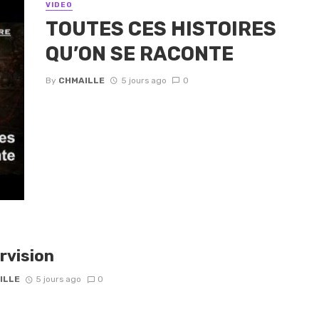
VIDEO
TOUTES CES HISTOIRES
QU’ON SE RACONTE
By
CHMAILLE
5 jours ago
0
rvision
ILLE
5 jours ago
0