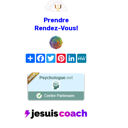
Prendre
Rendez-Vous!
Share
Facebook
Twitter
Pinterest
LinkedIn
MeWe