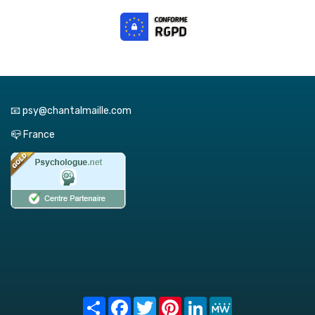
📧 psy@chantalmaille.com
📪 France
Share
Facebook
Twitter
Pinterest
LinkedIn
MeWe