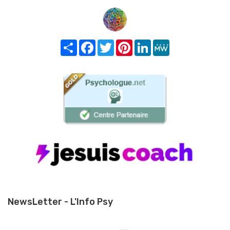
Share
Facebook
Twitter
Pinterest
LinkedIn
MeWe
NewsLetter - L'Info Psy