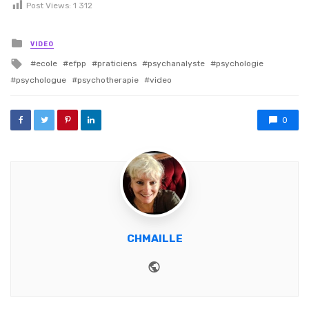
Post Views:
1 312
Posted in
VIDEO
Tagged with
ecole
efpp
praticiens
psychanalyste
psychologie
psychologue
psychotherapie
video
0
CHMAILLE
Website