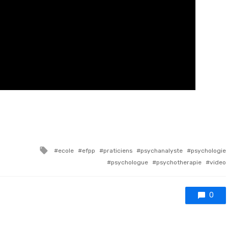
Tagged with
ecole
efpp
praticiens
psychanalyste
psychologie
psychologue
psychotherapie
video
0