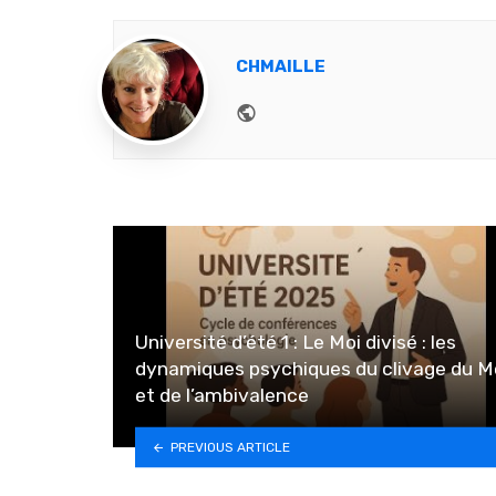
CHMAILLE
Website
Université d’été 1 : Le Moi divisé : les
dynamiques psychiques du clivage du M
et de l’ambivalence
PREVIOUS ARTICLE