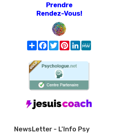
Prendre
Rendez-Vous!
Share
Facebook
Twitter
Pinterest
LinkedIn
MeWe
NewsLetter - L'Info Psy