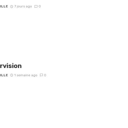
ILLE
7 jours ago
0
rvision
ILLE
1 semaine ago
0