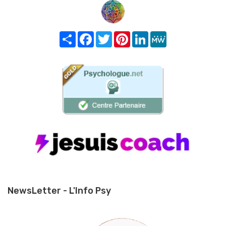
Share
Facebook
Twitter
Pinterest
LinkedIn
MeWe
NewsLetter - L'Info Psy