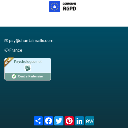
📧 psy@chantalmaille.com
📪 France
Share
Facebook
Twitter
Pinterest
LinkedIn
MeWe