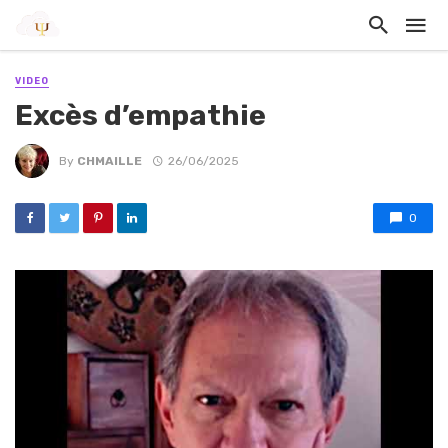
VIDEO
Excès d’empathie
By
CHMAILLE
26/06/2025
0