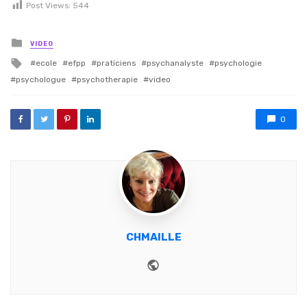
Post Views:
544
Posted in
VIDEO
Tagged with
ecole
efpp
praticiens
psychanalyste
psychologie
psychologue
psychotherapie
video
0
CHMAILLE
Website