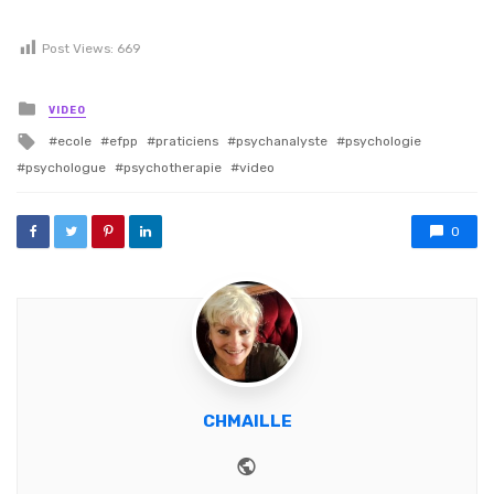
Post Views:
669
Posted in
VIDEO
Tagged with
ecole
efpp
praticiens
psychanalyste
psychologie
psychologue
psychotherapie
video
0
CHMAILLE
Website