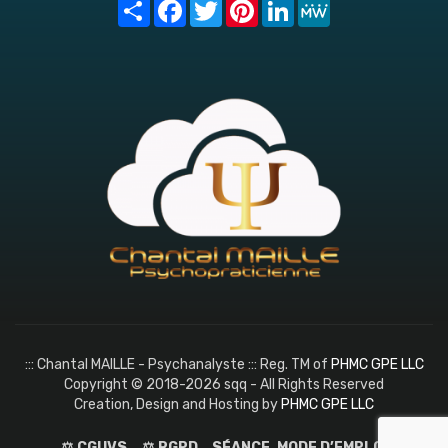
Share
Facebook
Twitter
Pinterest
LinkedIn
MeWe
::: Chantal MAILLE - Psychanalyste ::: Reg. TM of
PHMC GPE LLC
Copyright © 2018-2026 sqq - All Rights Reserved
Creation, Design and Hosting by
PHMC GPE LLC
⚖️ CGUVS
⚖️ RGPD
SÉANCE, MODE D’EMPLOI