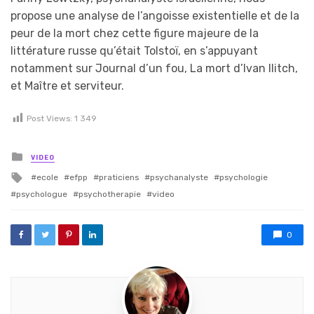
propose une analyse de l’angoisse existentielle et de la
peur de la mort chez cette figure majeure de la
littérature russe qu’était Tolstoï, en s’appuyant
notamment sur Journal d’un fou, La mort d’Ivan Ilitch,
et Maître et serviteur.
Post Views:
1 349
Posted in
VIDEO
Tagged with
ecole
efpp
praticiens
psychanalyste
psychologie
psychologue
psychotherapie
video
0