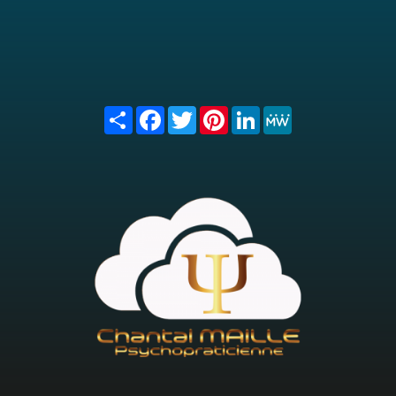
Share
Facebook
Twitter
Pinterest
LinkedIn
MeWe