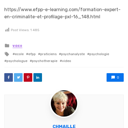
https://www.efpp-e-learning.com/formation-expert-
en-criminalite-et-profilage-pxl-16_148.html
Post Views:
1 485
Posted in
VIDEO
Tagged with
ecole
efpp
praticiens
psychanalyste
psychologie
psychologue
psychotherapie
video
0
CHMAILLE