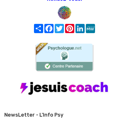
Share
Facebook
Twitter
Pinterest
LinkedIn
MeWe
NewsLetter - L'Info Psy