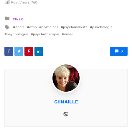
Post Views:
760
Posted in
VIDEO
Tagged with
ecole
efpp
praticiens
psychanalyste
psychologie
psychologue
psychotherapie
video
0
CHMAILLE
Website