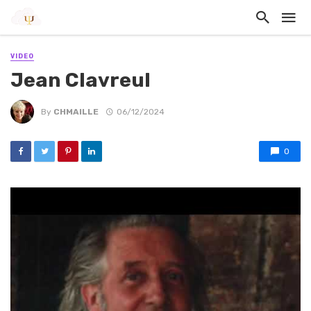
VIDEO
Jean Clavreul
By
CHMAILLE
06/12/2024
0