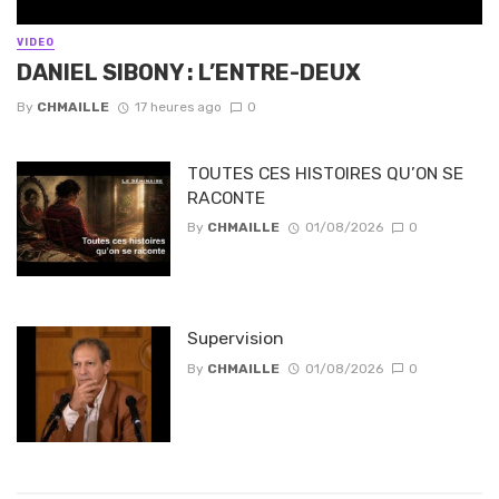
VIDEO
DANIEL SIBONY : L’ENTRE-DEUX
By
CHMAILLE
17 heures ago
0
TOUTES CES HISTOIRES QU’ON SE
RACONTE
By
CHMAILLE
01/08/2026
0
Supervision
By
CHMAILLE
01/08/2026
0