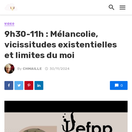
VIDEO
9h30-11h : Mélancolie,
vicissitudes existentielles
et limites du moi
By
CHMAILLE
30/11/2024
0