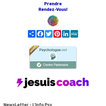
Prendre
Rendez-Vous!
Share
Facebook
Twitter
Pinterest
LinkedIn
MeWe
NewsLetter - L'Info Psy