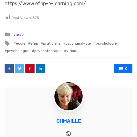
https://www.efpp-e-learning.com/
Post Views:
875
Posted in
VIDEO
Tagged with
ecole
efpp
praticiens
psychanalyste
psychologie
psychologue
psychotherapie
video
0
CHMAILLE
Website