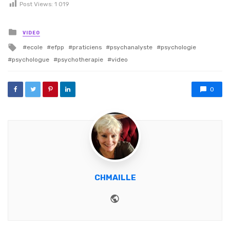
Post Views:
1 019
Posted in
VIDEO
Tagged with
ecole
efpp
praticiens
psychanalyste
psychologie
psychologue
psychotherapie
video
0
CHMAILLE
Website