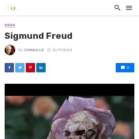
VIDEO
Sigmund Freud
By
CHMAILLE
15/11/2024
0