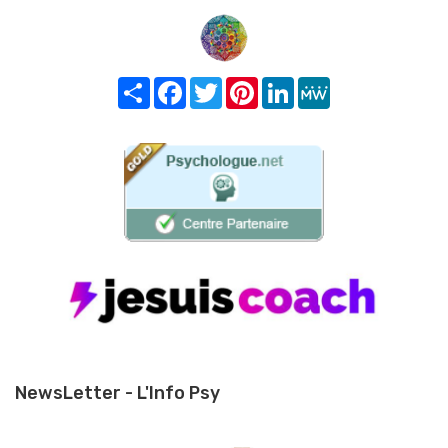
Share
Facebook
Twitter
Pinterest
LinkedIn
MeWe
NewsLetter - L'Info Psy