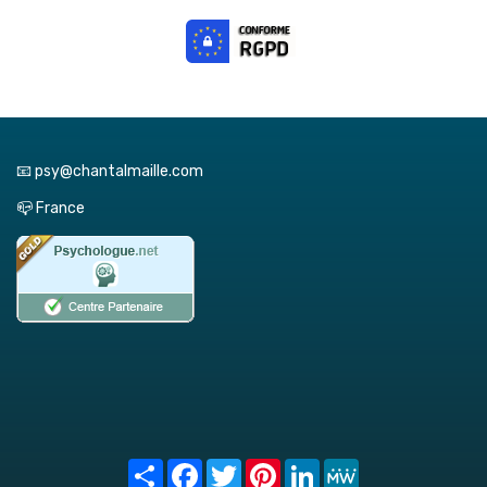
📧 psy@chantalmaille.com
📪 France
Share
Facebook
Twitter
Pinterest
LinkedIn
MeWe