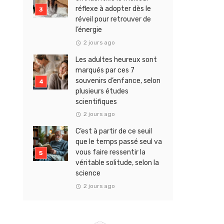
réflexe à adopter dès le
réveil pour retrouver de
l’énergie
2 jours ago
Les adultes heureux sont
marqués par ces 7
souvenirs d’enfance, selon
plusieurs études
scientifiques
2 jours ago
C’est à partir de ce seuil
que le temps passé seul va
vous faire ressentir la
véritable solitude, selon la
science
2 jours ago