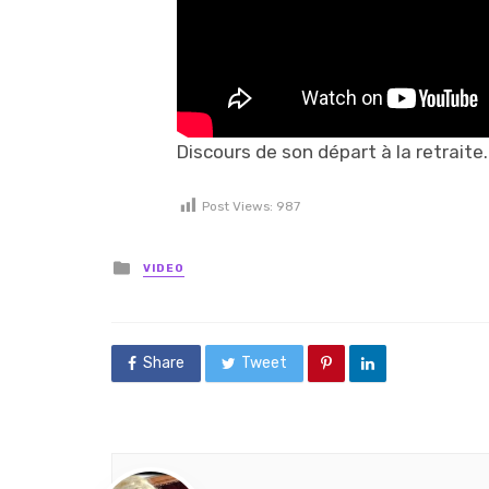
Discours de son départ à la retraite.
Post Views:
987
Posted in
VIDEO
Share
Tweet