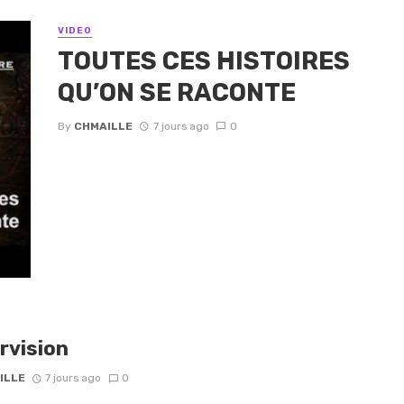
VIDEO
TOUTES CES HISTOIRES
QU’ON SE RACONTE
By
CHMAILLE
7 jours ago
0
rvision
ILLE
7 jours ago
0