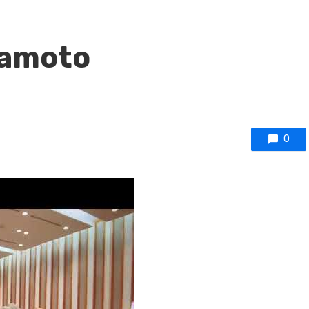
mamoto
0