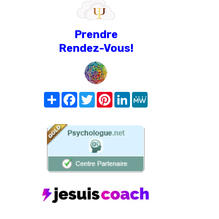
Prendre
Rendez-Vous!
Share
Facebook
Twitter
Pinterest
LinkedIn
MeWe