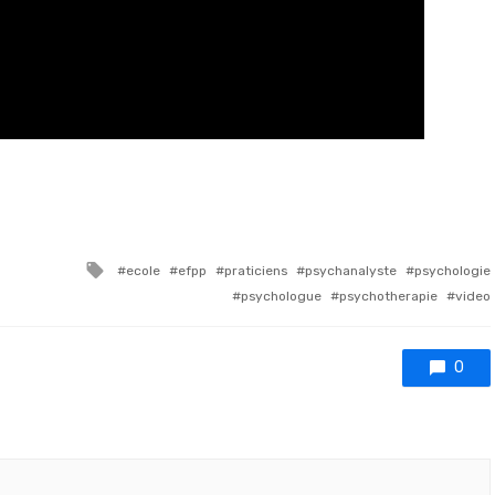
Tagged with
ecole
efpp
praticiens
psychanalyste
psychologie
psychologue
psychotherapie
video
0