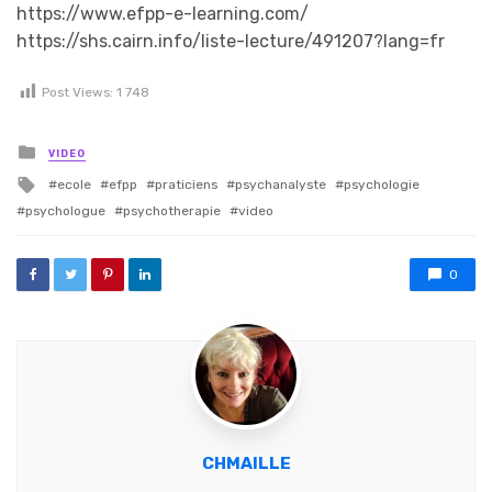
https://www.efpp-e-learning.com/
https://shs.cairn.info/liste-lecture/491207?lang=fr
Post Views:
1 748
Posted in
VIDEO
Tagged with
ecole
efpp
praticiens
psychanalyste
psychologie
psychologue
psychotherapie
video
0
CHMAILLE