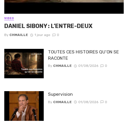
VIDEO
DANIEL SIBONY : L’ENTRE-DEUX
By
CHMAILLE
1 jour ago
0
TOUTES CES HISTOIRES QU’ON SE
RACONTE
By
CHMAILLE
01/08/2026
0
Supervision
By
CHMAILLE
01/08/2026
0