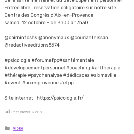
de la santé mentale et du développement personnel
Entrée libre : réservation obligatoire sur notre site
Centre des Congrès d’Aix-en-Provence
samedi 12 octobre – de 9h00 à 17h30
@cairninfoshs @anonymaux @couriantnissan
@redactiveeditions8574
#psicologia #forumefpp#santémentale
#développementpersonnel #coaching #artthérapie
#thérapie #psychanalyse #dédicaces #aixmaville
#event #aixenprovence #efpp
Site internet : https://psicologia.fr/
Post Views:
3 258
Posted in
VIDEO