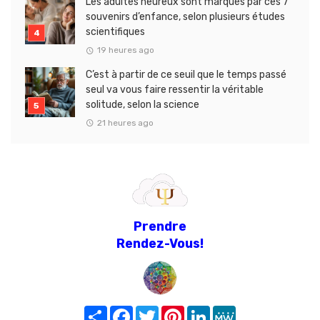
Les adultes heureux sont marqués par ces 7
souvenirs d’enfance, selon plusieurs études
scientifiques
19 heures ago
C’est à partir de ce seuil que le temps passé
seul va vous faire ressentir la véritable
solitude, selon la science
21 heures ago
Prendre
Rendez-Vous!
Share
Facebook
Twitter
Pinterest
LinkedIn
MeWe