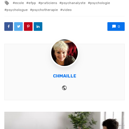
Tagged with
ecole
efpp
praticiens
psychanalyste
psychologie
psychologue
psychotherapie
video
0
CHMAILLE
Website