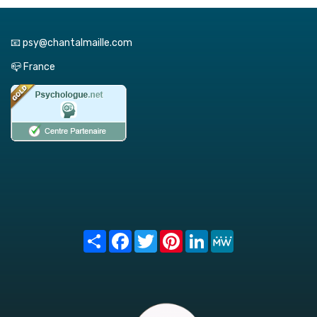
📧 psy@chantalmaille.com
📪 France
Share
Facebook
Twitter
Pinterest
LinkedIn
MeWe