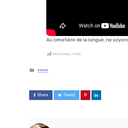
Au cimetière de la langue, ne soyon
Post Views:
1 341
Posted in
VIDEO
Share
Tweet