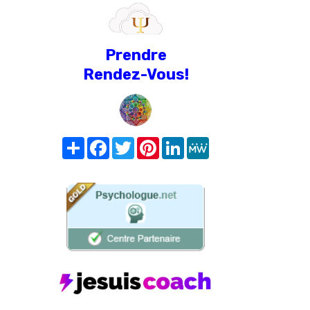
Prendre
Rendez-Vous!
Share
Facebook
Twitter
Pinterest
LinkedIn
MeWe