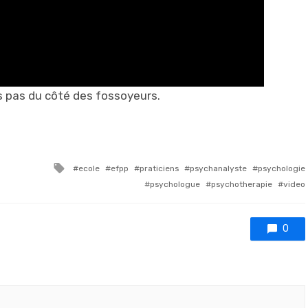
s pas du côté des fossoyeurs.
Tagged with
ecole
efpp
praticiens
psychanalyste
psychologie
psychologue
psychotherapie
video
0