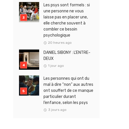
Les psys sont formels : si
une personne ne vous
laisse pas en placer une,
elle cherche souvent à
combler ce besoin
psychologique
20 heures ago
DANIEL SIBONY : L’ENTRE-
DEUX
1 jour ago
Les personnes qui ont du
mal à dire “non” aux autres
ont souffert de ce manque
particulier durant
l’enfance, selon les psys
3 jours ago