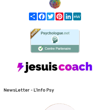
Share
Facebook
Twitter
Pinterest
LinkedIn
MeWe
NewsLetter - L'Info Psy