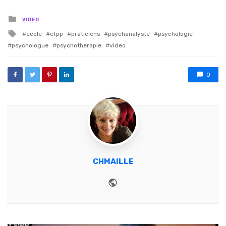
Posted in
VIDEO
Tagged with
ecole
efpp
praticiens
psychanalyste
psychologie
psychologue
psychotherapie
video
0
CHMAILLE
Website