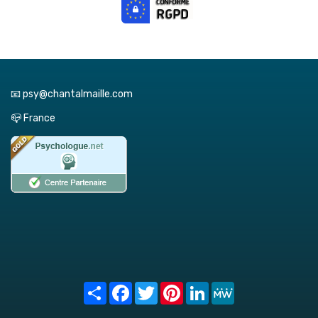
📧 psy@chantalmaille.com
📪 France
Share
Facebook
Twitter
Pinterest
LinkedIn
MeWe