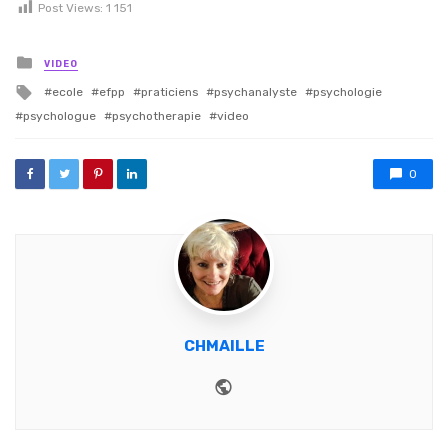
Post Views:
1 151
Posted in
VIDEO
Tagged with
ecole
efpp
praticiens
psychanalyste
psychologie
psychologue
psychotherapie
video
0
CHMAILLE
Website