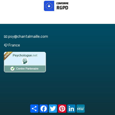
📧 psy@chantalmaille.com
📪 France
Share
Facebook
Twitter
Pinterest
LinkedIn
MeWe