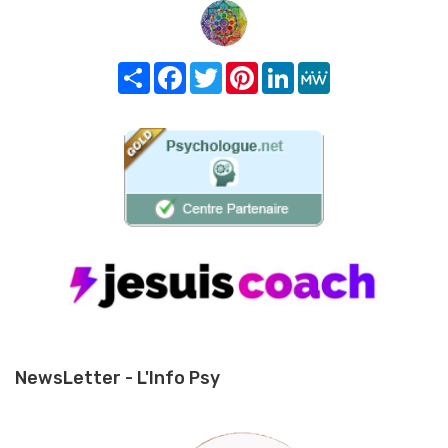
Share
Facebook
Twitter
Pinterest
LinkedIn
MeWe
NewsLetter - L'Info Psy